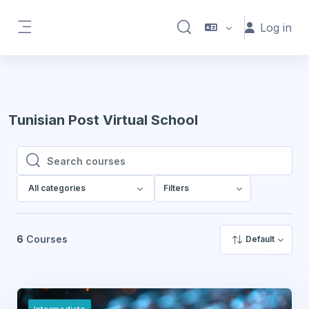
Skip to main content
Log in
Toggle search input
Side panel
Tunisian Post Virtual School
Search courses
Search courses
All categories
Filters
6
Courses
Default